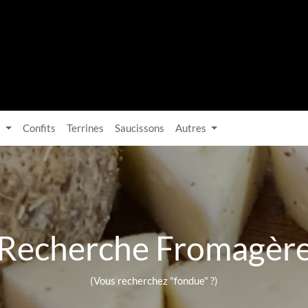
s
Confits
Terrines
Saucissons
Autres
Recherche Fromagèr
(Vous recherchez "fondue" ?)