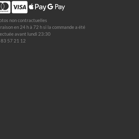
otos non contractuelles
vraison en 24 h à 72 h si la commande a été
fectuée avant lundi 23:30
 83 57 21 12