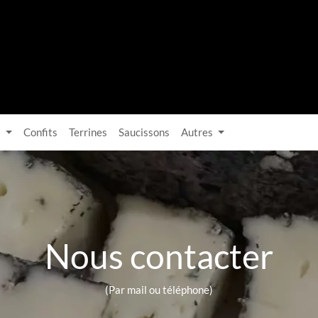
s
Confits
Terrines
Saucissons
Autres
Nous contacter
(Par mail ou téléphone)