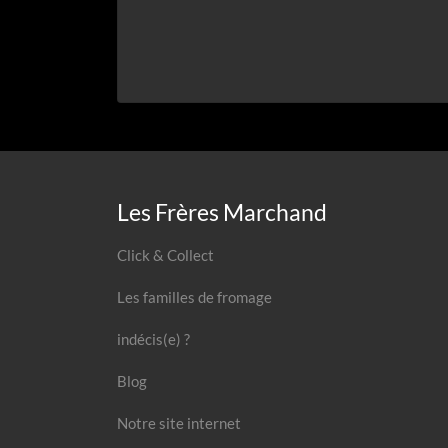
Les Frères Marchand
Click & Collect
Les familles de fromage
indécis(e) ?
Blog
Notre site internet