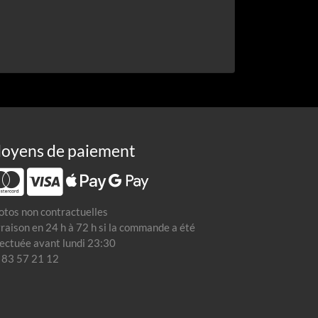
oyens de paiement
otos non contractuelles
vraison en 24 h à 72 h si la commande a été
fectuée avant lundi 23:30
 83 57 21 12