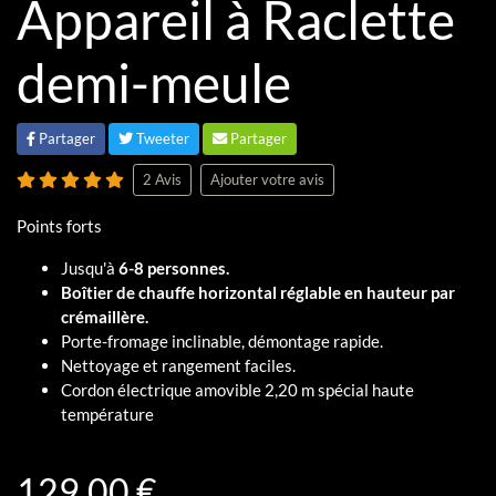
Appareil à Raclette
demi-meule
Partager
Tweeter
Partager
2 Avis
Ajouter votre avis
Points forts
Jusqu'à
6-8 personnes.
Boîtier de chauffe horizontal réglable en hauteur par
crémaillère.
Porte-fromage inclinable, démontage rapide.
Nettoyage et rangement faciles.
Cordon électrique amovible 2,20 m spécial haute
température
129,00 €