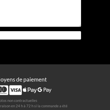
oyens de paiement
otos non contractuelles
vraison en 24 h à 72 h si la commande a été