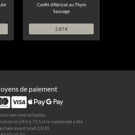
oute
Confit d'Abricot au Thym
Sauvage
2,87 €
oyens de paiement
otos non contractuelles
vraison en 24 h à 72 h si la commande a été
fectuée avant lundi 23:30
 83 57 21 12