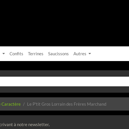
s
Confits
Terrines
Saucissons
Autres
 Caractère
Le P'tit Gros Lorrain des Frères Marchand
crivant à notre newsletter
.