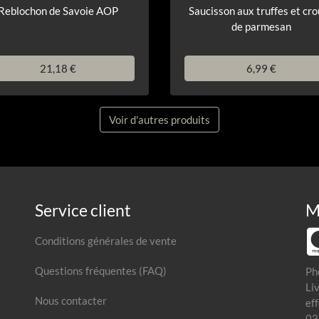
Reblochon de Savoie AOP
Saucisson aux truffes et cr
de parmesan
21,18 €
6,99 €
Voir d'autres produits
Service client
M
Conditions générales de vente
Questions fréquentes (FAQ)
Ph
Li
Nous contacter
ef
03