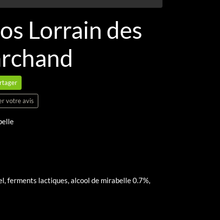
ros Lorrain des
archand
rtager
er votre avis
belle
sel, ferments lactiques, alcool de mirabelle 0.7%,