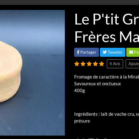
Le P'tit G
Frères M
Partager
Tweeter
Pa
4 Avis
Ajout
Fromage de caractère à la Mira
Savoureux et onctueux
400g
Ingrédients : lait de vache cru, 
présure