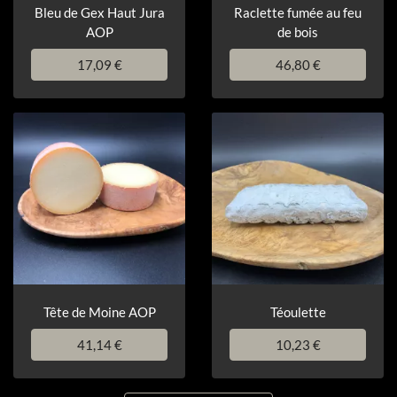
Bleu de Gex Haut Jura
Raclette fumée au feu
AOP
de bois
17,09 €
46,80 €
Tête de Moine AOP
Téoulette
41,14 €
10,23 €