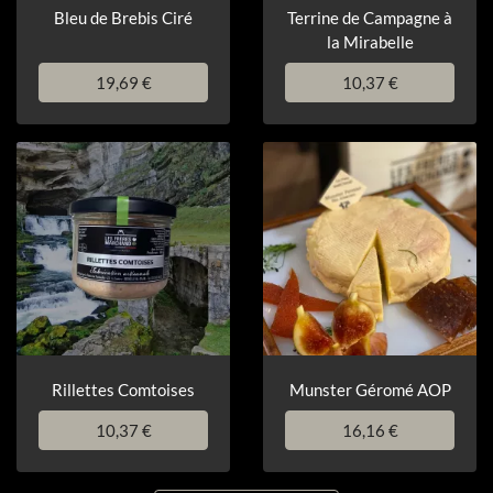
Bleu de Brebis Ciré
Terrine de Campagne à
la Mirabelle
19,69 €
10,37 €
Rillettes Comtoises
Munster Géromé AOP
10,37 €
16,16 €