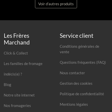
Voir d'autres produits
Les Frères
Service client
Marchand
Conditions générales de
vente
Click & Collect
Questions fréquentes (FAQ)
Les familles de fromage
Nous contacter
indécis(e) ?
Gestion des cookies
Blog
Politique de confidentialité
Notre site internet
Mentions légales
Nos fromageries