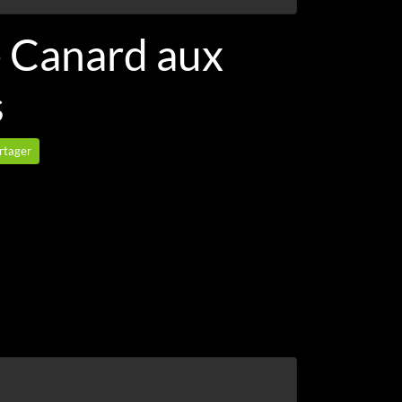
e Canard aux
s
rtager