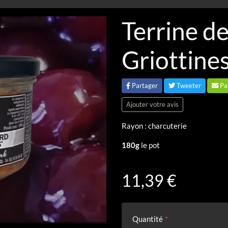
Terrine d
Griottine
Partager
Tweeter
Pa
Ajouter votre avis
Rayon : charcuterie
180g
le pot
11,39 €
Quantité