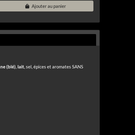
Ajouter au panier
ine (blé)
,
lait
, sel, épices et aromates SANS