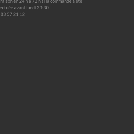
vraison en 24 h à 72 h si la commande a été
fectuée avant lundi 23:30
 83 57 21 12