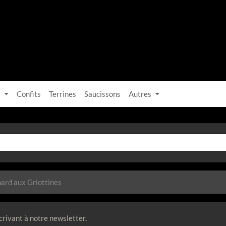
s
Confits
Terrines
Saucissons
Autres
nard aux Griottines
crivant à notre newsletter
.