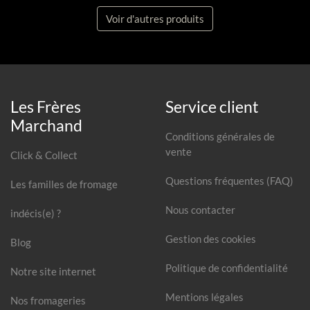
Voir d'autres produits
Les Frères
Service client
Marchand
Conditions générales de
vente
Click & Collect
Questions fréquentes (FAQ)
Les familles de fromage
Nous contacter
indécis(e) ?
Gestion des cookies
Blog
Politique de confidentialité
Notre site internet
Mentions légales
Nos fromageries