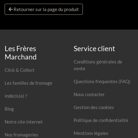
Retourner sur la page du produit
Les Frères
Service client
Marchand
Conditions générales de
vente
Click & Collect
Questions fréquentes (FAQ)
Les familles de fromage
Nous contacter
indécis(e) ?
Gestion des cookies
Blog
Politique de confidentialité
Notre site internet
Mentions légales
Nos fromageries