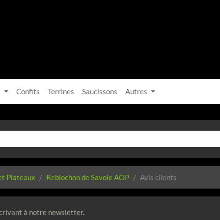
s
Confits
Terrines
Saucissons
Autres
t Plateaux
Reblochon de Savoie AOP
Avis clients
crivant à notre newsletter
.