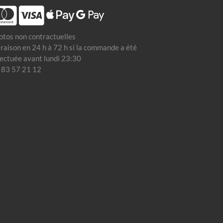
otos non contractuelles
vraison en 24 h à 72 h si la commande a été
fectuée avant lundi 23:30
 83 57 21 12