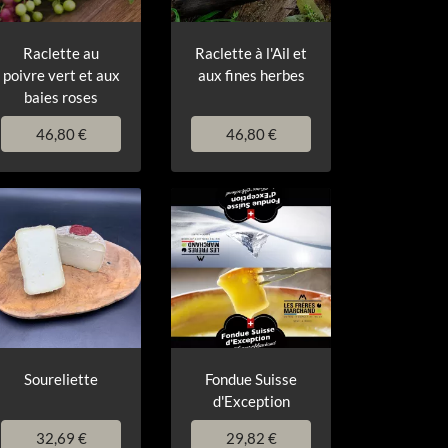
Raclette au
Raclette à l'Ail et
poivre vert et aux
aux fines herbes
baies roses
46,80 €
46,80 €
Soureliette
Fondue Suisse
d'Exception
32,69 €
29,82 €