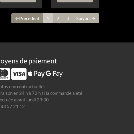
←Précédent
1
2
3
Suivant→
oyens de paiement
otos non contractuelles
vraison en 24 h à 72 h si la commande a été
fectuée avant lundi 23:30
 83 57 21 12