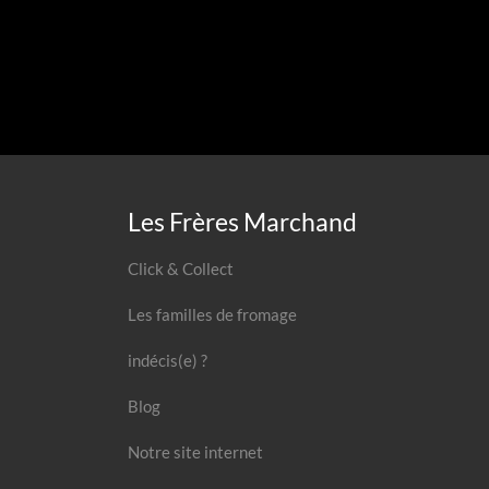
Les Frères Marchand
Click & Collect
Les familles de fromage
indécis(e) ?
Blog
Notre site internet