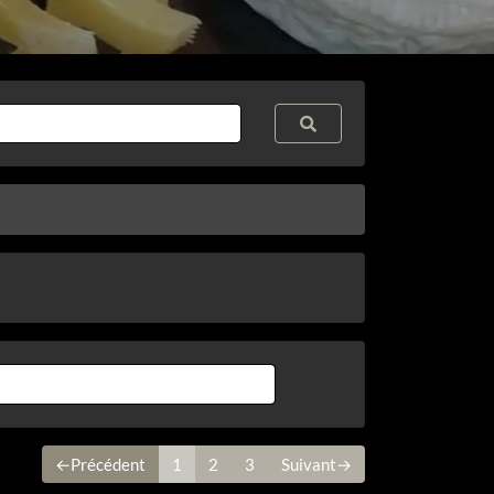
←Précédent
1
2
3
Suivant→