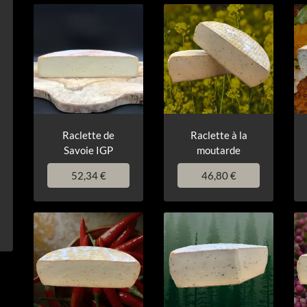
Raclette de
Raclette à la
Savoie IGP
moutarde
52,34 €
46,80 €