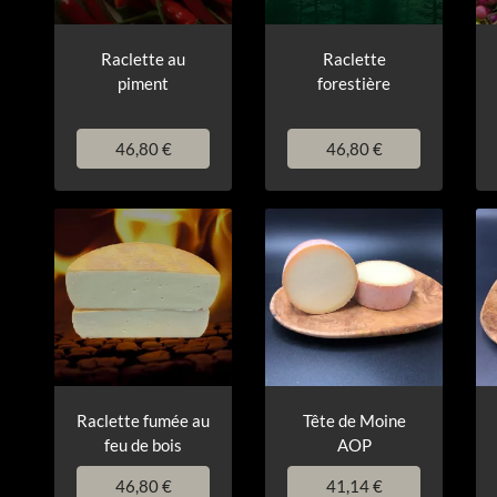
Raclette au
Raclette
piment
forestière
46,80 €
46,80 €
Raclette fumée au
Tête de Moine
feu de bois
AOP
46,80 €
41,14 €