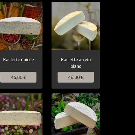
Raclette épicée
Raclette au vin
blanc
46,80 €
46,80 €