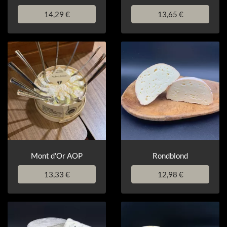
14,29 €
13,65 €
Mont d'Or AOP
Rondblond
13,33 €
12,98 €